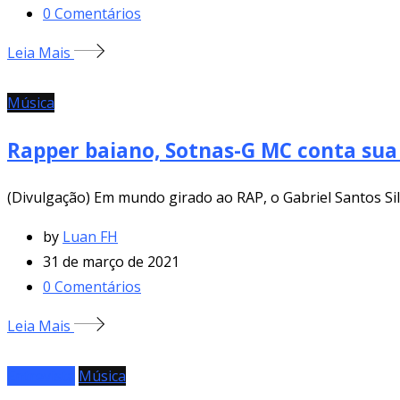
0
Comentários
Leia Mais
Música
Rapper baiano, Sotnas-G MC conta sua
(Divulgação) Em mundo girado ao RAP, o Gabriel Santos Si
by
Luan FH
31 de março de 2021
0
Comentários
Leia Mais
Entrevista
Música