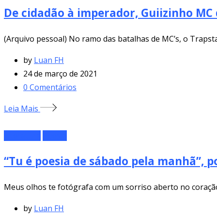
De cidadão à imperador, Guiizinho MC 
(Arquivo pessoal) No ramo das batalhas de MC’s, o Trapsta
by
Luan FH
24 de março de 2021
0
Comentários
Leia Mais
Literatura
Poesia
“Tu é poesia de sábado pela manhã”, p
Meus olhos te fotógrafa com um sorriso aberto no coração, 
by
Luan FH