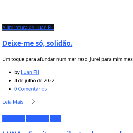
A literatura de Luan FH
Deixe-me só, solidão.
Um toque para afundar num mar raso. Jurei para mim mesm
by
Luan FH
4 de julho de 2022
0
Comentários
Leia Mais
Entrevista
Literatura
Livro