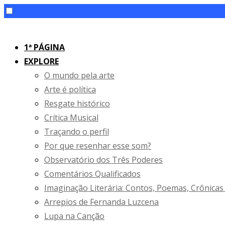
Skip
to
1ª PÁGINA
content
EXPLORE
O mundo pela arte
Arte é política
Resgate histórico
Crítica Musical
Traçando o perfil
Por que resenhar esse som?
Observatório dos Três Poderes
Comentários Qualificados
Imaginação Literária: Contos, Poemas, Crônicas
Arrepios de Fernanda Luzcena
Lupa na Canção