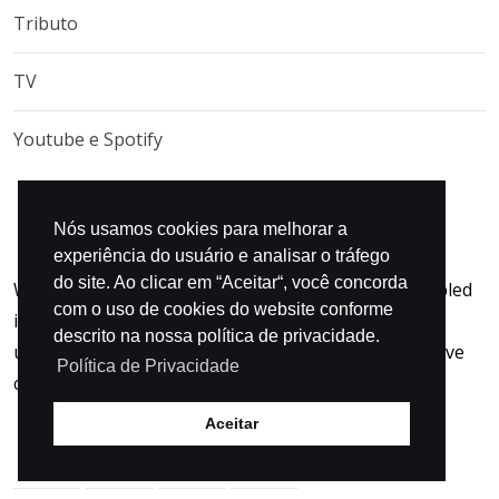
Tributo
TV
Youtube e Spotify
Nós usamos cookies para melhorar a
experiência do usuário e analisar o tráfego
do site. Ao clicar em “Aceitar“, você concorda
When an unknown printer took a galley and scrambled
com o uso de cookies do website conforme
it to make specimen book not only five When an
descrito na nossa política de privacidade.
unknown printer took a galley and scrambled it to five
Política de Privacidade
centurie.
Aceitar