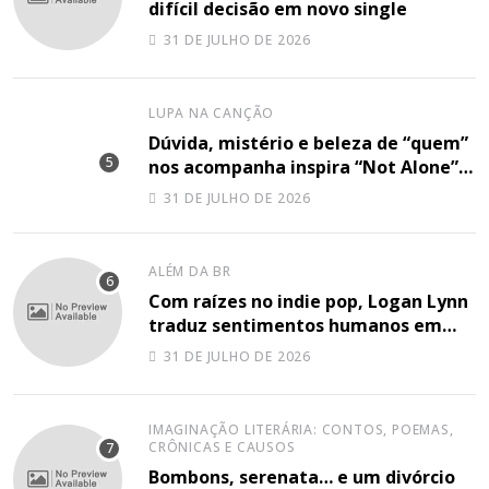
difícil decisão em novo single
31 DE JULHO DE 2026
LUPA NA CANÇÃO
Dúvida, mistério e beleza de “quem”
nos acompanha inspira “Not Alone”,
nova música de Mathias Baddo
31 DE JULHO DE 2026
ALÉM DA BR
Com raízes no indie pop, Logan Lynn
traduz sentimentos humanos em
“Everything And Everyone You Have
31 DE JULHO DE 2026
Ever Know”
IMAGINAÇÃO LITERÁRIA: CONTOS, POEMAS,
CRÔNICAS E CAUSOS
Bombons, serenata… e um divórcio