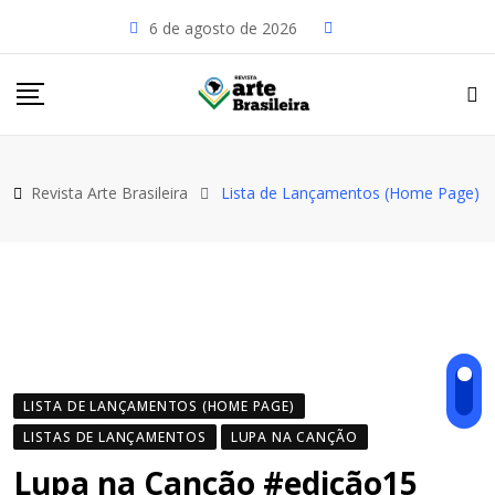
Skip
6 de agosto de 2026
to
content
Revista Arte Brasileira
Lista de Lançamentos (Home Page)
LISTA DE LANÇAMENTOS (HOME PAGE)
LISTAS DE LANÇAMENTOS
LUPA NA CANÇÃO
Lupa na Canção #edição15