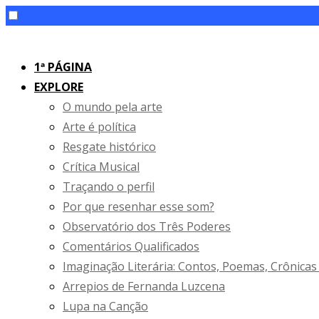
Skip
to
1ª PÁGINA
content
EXPLORE
O mundo pela arte
Arte é política
Resgate histórico
Crítica Musical
Traçando o perfil
Por que resenhar esse som?
Observatório dos Três Poderes
Comentários Qualificados
Imaginação Literária: Contos, Poemas, Crônicas
Arrepios de Fernanda Luzcena
Lupa na Canção