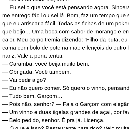
Eu sei o que você está pensando agora. Sincer
me entrego fácil ou sei lá. Bom, faz um tempo que
que eu arriscaria fácil. Todas as fichas de um poker.
que beijo… Uma boca com sabor de morango e em p
calor. Meu corpo tremia dizendo: ”Filho da puta, 
cama com bolo de pote na mão e lençóis do outro 
nariz. Vale a pena tentar.
— Caramba, você beija muito bem.
— Obrigada. Você também.
— Vai pedir algo?
— Eu não quero comer. Só quero o vinho, pensand
— Tudo bem. Garçom…
— Pois não, senhor? — Fala o Garçom com elegân
— Um vinho e duas tigelas grandes de açaí, por f
— Belo pedido, senhor. É pra já. Licença.
O que é isso? Restaurante para rico? Vejo muita 