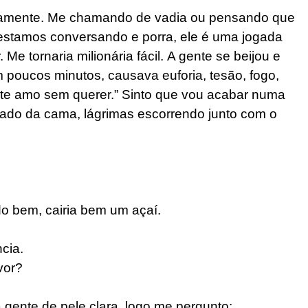
amente. Me chamando de vadia ou pensando que
 estamos conversando e porra, ele é uma jogada
 Me tornaria milionária fácil. A gente se beijou e
oucos minutos, causava euforia, tesão, fogo,
eu te amo sem querer.” Sinto que vou acabar numa
lado da cama, lágrimas escorrendo junto com o
o bem, cairia bem um açaí.
cia.
avor?
gente de pele clara, logo me pergunto: