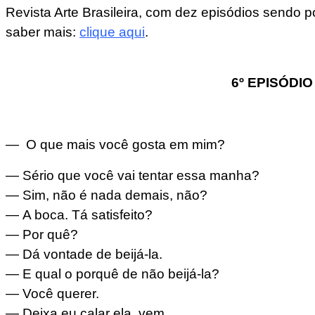
Revista Arte Brasileira, com dez episódios sendo p
saber mais:
clique aqui
.
6º EPISÓDIO
—
O que mais você gosta em mim?
— Sério que você vai tentar essa manha?
— Sim, não é nada demais, não?
— A boca. Tá satisfeito?
— Por quê?
— Dá vontade de beijá-la.
— E qual o porquê de não beijá-la?
— Você querer.
— Deixa eu calar ela, vem.