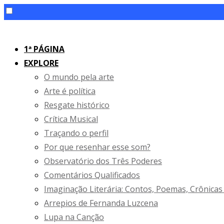
Skip
to
1ª PÁGINA
content
EXPLORE
O mundo pela arte
Arte é política
Resgate histórico
Crítica Musical
Traçando o perfil
Por que resenhar esse som?
Observatório dos Três Poderes
Comentários Qualificados
Imaginação Literária: Contos, Poemas, Crônicas
Arrepios de Fernanda Luzcena
Lupa na Canção