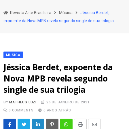
Skip
to
Revista Arte Brasileira
Música
Jéssica Berdet,
content
expoente da Nova MPB revela segundo single de sua trilogia
MÚSICA
Jéssica Berdet, expoente da
Nova MPB revela segundo
single de sua trilogia
BY
MATHEUS LUZI
26 DE JANEIRO DE 2021
0
COMMENTS
6 ANOS ATRÁS
LinkedIn
Pinterest
Whatsapp
Print
Share