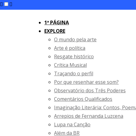
1ª PÁGINA
EXPLORE
O mundo pela arte
Arte é política
Resgate histórico
Crítica Musical
Traçando o perfil
Por que resenhar esse som?
Observatório dos Três Poderes
Comentários Qualificados
Imaginação Literária: Contos, Poem
Arrepios de Fernanda Luzcena
Lupa na Canção
Além da BR