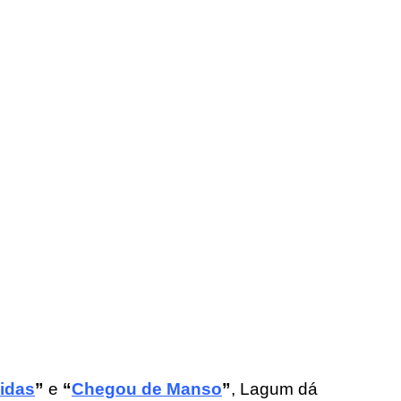
idas
”
e
“
Chegou de Manso
”
, Lagum dá