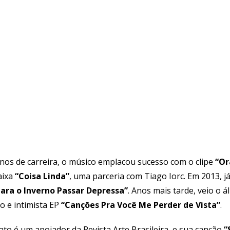
nos de carreira, o músico emplacou sucesso com o clipe
“Or
aixa
“Coisa Linda”
, uma parceria com Tiago Iorc. Em 2013, já
ara o Inverno Passar Depressa”
. Anos mais tarde, veio o 
o e intimista EP
“Canções Pra Você Me Perder de Vista”
.
ato é um apoiador da Revista Arte Brasileira, e sua canção
“