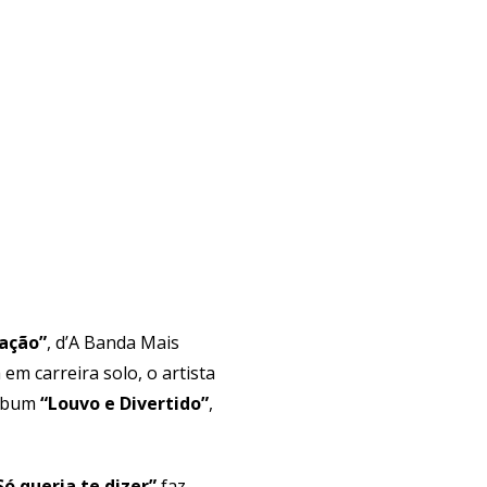
ação”
, d’A Banda Mais
 em carreira solo, o artista
álbum
“Louvo e Divertido”
,
Só queria te dizer”
faz