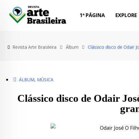
Skip
to
1ª PÁGINA
EXPLORE
content
Revista Arte Brasileira
Álbum
Clássico disco de Odair 
ÁLBUM
,
MÚSICA
Clássico disco de Odair Jos
gra