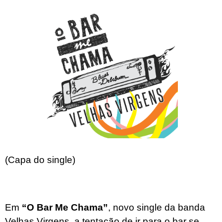
(Capa do single)
Em
“O Bar Me Chama”
, novo single da banda
Velhas Virgens, a tentação de ir para o bar se