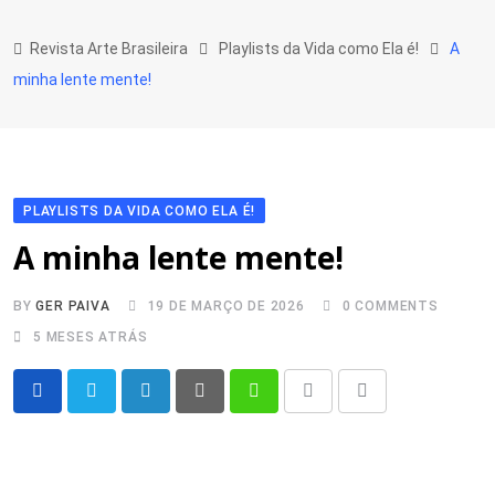
Skip
to
Revista Arte Brasileira
Playlists da Vida como Ela é!
A
content
minha lente mente!
PLAYLISTS DA VIDA COMO ELA É!
A minha lente mente!
BY
GER PAIVA
19 DE MARÇO DE 2026
0
COMMENTS
5 MESES ATRÁS
LinkedIn
Pinterest
Whatsapp
Print
Share
via
Email