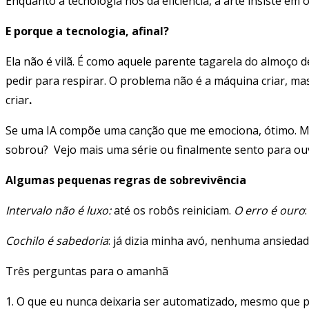
Enquanto a tecnologia nos dá eficiência, a arte insiste em
E porque a tecnologia, afinal?
Ela não é vilã. É como aquele parente tagarela do almoço d
pedir para respirar. O problema não é a máquina criar, ma
criar
.
Se uma IA compõe uma canção que me emociona, ótimo. Ma
sobrou? Vejo mais uma série ou finalmente sento para ouvir
Algumas pequenas regras de sobrevivência
Intervalo não é luxo:
até os robôs reiniciam.
O erro é ouro
Cochilo é sabedoria
: já dizia minha avó, nenhuma ansieda
Três perguntas para o amanhã
1. O que eu nunca deixaria ser automatizado, mesmo que 