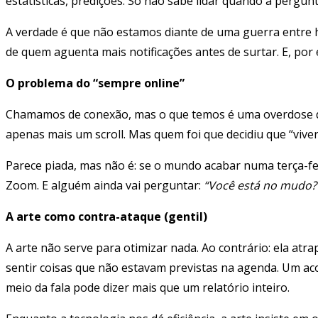
estatísticas, predições. Só não sabe lidar quando a pergunt
A verdade é que não estamos diante de uma guerra entre
de quem aguenta mais notificações antes de surtar. E, po
O problema do “sempre online”
Chamamos de conexão, mas o que temos é uma overdose de ru
apenas mais um scroll. Mas quem foi que decidiu que “viv
Parece piada, mas não é: se o mundo acabar numa terça-fe
Zoom. E alguém ainda vai perguntar:
“Você está no mudo?
A arte como contra-ataque (gentil)
A arte não serve para otimizar nada. Ao contrário: ela at
sentir coisas que não estavam previstas na agenda. Um aco
meio da fala pode dizer mais que um relatório inteiro.