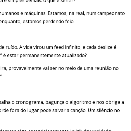
a é simples demais: o que é sentir?
 humanos e máquinas. Estamos, na real, num campeonato
r enquanto, estamos perdendo feio.
ído. A vida virou um feed infinito, e cada deslize é
er” é estar permanentemente atualizado?
ira, provavelmente vai ser no meio de uma reunião no
”
rapalha o cronograma, bagunça o algoritmo e nos obriga a
rde fora do lugar pode salvar a canção. Um silêncio no