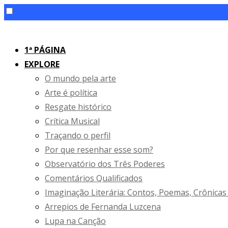
Skip
to
1ª PÁGINA
content
EXPLORE
O mundo pela arte
Arte é política
Resgate histórico
Crítica Musical
Traçando o perfil
Por que resenhar esse som?
Observatório dos Três Poderes
Comentários Qualificados
Imaginação Literária: Contos, Poemas, Crônicas
Arrepios de Fernanda Luzcena
Lupa na Canção