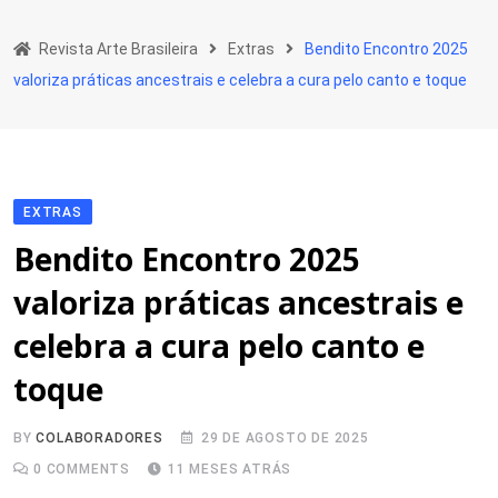
Skip
to
Revista Arte Brasileira
Extras
Bendito Encontro 2025
content
valoriza práticas ancestrais e celebra a cura pelo canto e toque
EXTRAS
Bendito Encontro 2025
valoriza práticas ancestrais e
celebra a cura pelo canto e
toque
BY
COLABORADORES
29 DE AGOSTO DE 2025
0
COMMENTS
11 MESES ATRÁS