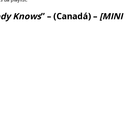
ody Knows
” – (Canadá) –
[MINI