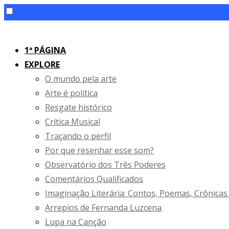
Skip
to
1ª PÁGINA
content
EXPLORE
O mundo pela arte
Arte é política
Resgate histórico
Crítica Musical
Traçando o perfil
Por que resenhar esse som?
Observatório dos Três Poderes
Comentários Qualificados
Imaginação Literária: Contos, Poemas, Crônicas
Arrepios de Fernanda Luzcena
Lupa na Canção