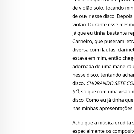
de violão solo, tocando mi
de ouvir esse disco. Depoi
violão. Durante esse mesmo
já que eu tinha bastante re
Carneiro, que puseram letr
diversa com flautas, clarine
estava em mim, então chego
adornada de uma maneira ún
nesse disco, tentando acha
disco,
CHORANDO SETE CO
SÔ
, só que com uma visão 
disco. Como eu já tinha que
nas minhas apresentações f
Acho que a música erudita 
especialmente os composito