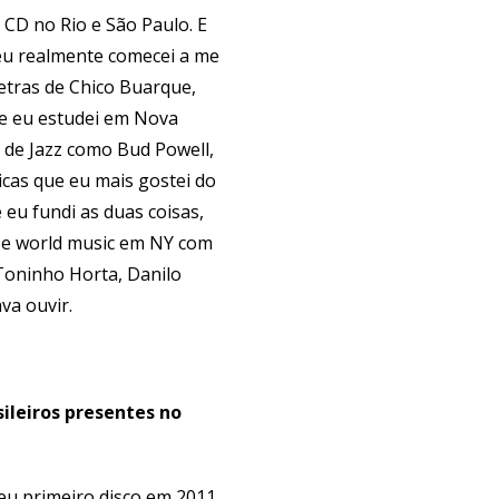
 CD no Rio e São Paulo. E
 eu realmente comecei a me
letras de Chico Buarque,
de eu estudei em Nova
 de Jazz como Bud Powell,
icas que eu mais gostei do
eu fundi as duas coisas,
 e world music em NY com
Toninho Horta, Danilo
va ouvir.
sileiros presentes no
eu primeiro disco em 2011,