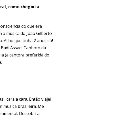
eral, como chegou a
consciência do que era
m a música do João Gilberto
. Acho que tinha 2 anos só!
, Badi Assad, Canhoto da
a (a cantora preferida do
a.
 cara a cara. Então viajei
m música brasileira. Me
trumental. Descobri a