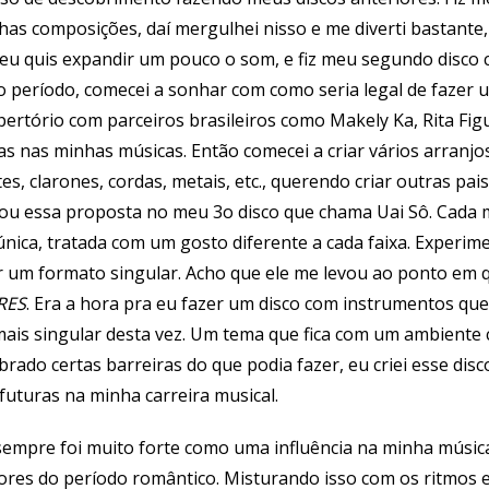
nhas composições, daí mergulhei nisso e me diverti bastante
s eu quis expandir um pouco o som, e fiz meu segundo disco
 período, comecei a sonhar com como seria legal de fazer
pertório com parceiros brasileiros como Makely Ka, Rita Fig
as nas minhas músicas. Então comecei a criar vários arranj
tes, clarones, cordas, metais, etc., querendo criar outras p
u essa proposta no meu 3o disco que chama Uai Sô. Cada mú
ica, tratada com um gosto diferente a cada faixa. Experimen
r um formato singular. Acho que ele me levou ao ponto em q
RES
. Era a hora pra eu fazer um disco com instrumentos qu
mais singular desta vez. Um tema que fica com um ambiente 
brado certas barreiras do que podia fazer, eu criei esse di
uturas na minha carreira musical.
sempre foi muito forte como uma influência na minha música
res do período romântico. Misturando isso com os ritmos 