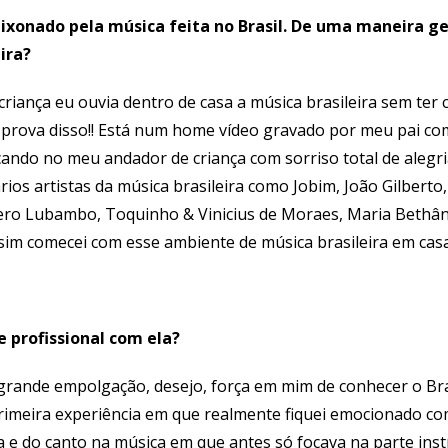
aixonado pela música feita no Brasil. De uma maneira g
ira?
criança eu ouvia dentro de casa a música brasileira sem ter 
m prova disso!! Está num home vídeo gravado por meu pai co
ando no meu andador de criança com sorriso total de alegria
rios artistas da música brasileira como Jobim, João Gilberto
ro Lubambo, Toquinho & Vinicius de Moraes, Maria Bethâni
assim comecei com esse ambiente de música brasileira em cas
e profissional com ela?
rande empolgação, desejo, força em mim de conhecer o Brasil
 primeira experiência em que realmente fiquei emocionado co
a e do canto na música em que antes só focava na parte ins