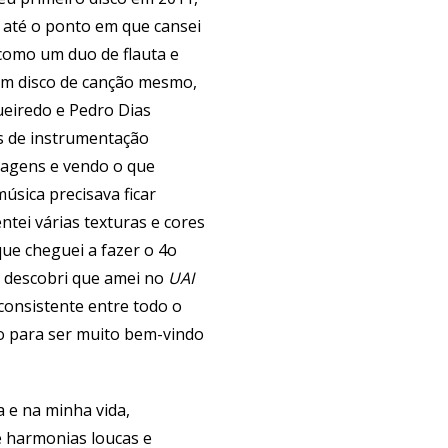
, até o ponto em que cansei
 como um duo de flauta e
 um disco de canção mesmo,
ueiredo e Pedro Dias
os de instrumentação
aisagens e vendo o que
sica precisava ficar
tei várias texturas e cores
ue cheguei a fazer o 4o
e descobri que amei no
UAI
consistente entre todo o
sco para ser muito bem-vindo
 e na minha vida,
e harmonias loucas e