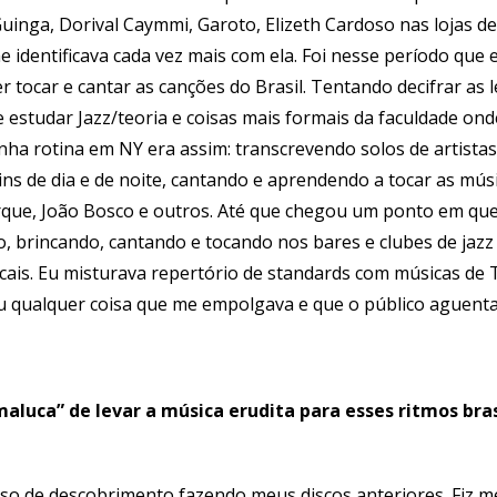
uinga, Dorival Caymmi, Garoto, Elizeth Cardoso nas lojas de
e identificava cada vez mais com ela. Foi nesse período que
r tocar e cantar as canções do Brasil. Tentando decifrar as 
e estudar Jazz/teoria e coisas mais formais da faculdade on
nha rotina em NY era assim: transcrevendo solos de artistas
ins de dia e de noite, cantando e aprendendo a tocar as mús
que, João Bosco e outros. Até que chegou um ponto em que 
 brincando, cantando e tocando nos bares e clubes de jazz
cais. Eu misturava repertório de standards com músicas de 
 qualquer coisa que me empolgava e que o público aguenta
maluca” de levar a música erudita para esses ritmos bra
o de descobrimento fazendo meus discos anteriores. Fiz m