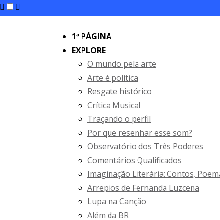
1ª PÁGINA
EXPLORE
O mundo pela arte
Arte é política
Resgate histórico
Crítica Musical
Traçando o perfil
Por que resenhar esse som?
Observatório dos Três Poderes
Comentários Qualificados
Imaginação Literária: Contos, Poem
Arrepios de Fernanda Luzcena
Lupa na Canção
Além da BR