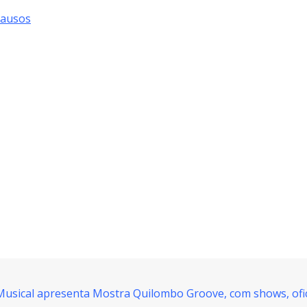
Causos
usical apresenta Mostra Quilombo Groove, com shows, ofici