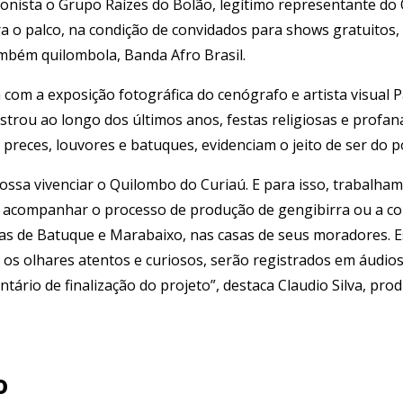
nista o Grupo Raízes do Bolão, legítimo representante do 
ra o palco, na condição de convidados para shows gratuitos,
ambém quilombola, Banda Afro Brasil.
com a exposição fotográfica do cenógrafo e artista visual 
gistrou ao longo dos últimos anos, festas religiosas e profa
preces, louvores e batuques, evidenciam o jeito de ser do p
 possa vivenciar o Quilombo do Curiaú. E para isso, trabal
, acompanhar o processo de produção de gengibirra ou a c
stas de Batuque e Marabaixo, nas casas de seus moradores. 
os olhares atentos e curiosos, serão registrados em áudios,
rio de finalização do projeto”, destaca Claudio Silva, prod
o