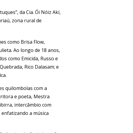
uques”, da Cia. Ói Nóiz Akí,
riaú, zona rural de
mes como Brisa Flow,
ulieta. Ao longo de 18 anos,
dos como Emicida, Russo e
 Quebrada, Rico Dalasam; e
ca.
es quilombolas com a
ritora e poeta, Mestra
ibirra, intercâmbio com
 enfatizando a música