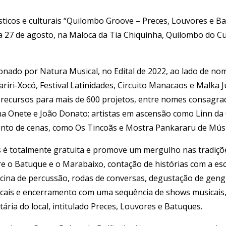
ticos e culturais “Quilombo Groove – Preces, Louvores e Bat
a 27 de agosto, na Maloca da Tia Chiquinha, Quilombo do Cu
onado por Natura Musical, no Edital de 2022, ao lado de no
riri-Xocó, Festival Latinidades, Circuito Manacaos e Malka J
 recursos para mais de 600 projetos, entre nomes consagra
ona Onete e João Donato; artistas em ascensão como Linn da
ento de cenas, como Os Tincoãs e Mostra Pankararu de Músi
s é totalmente gratuita e promove um mergulho nas tradiçõ
re o Batuque e o Marabaixo, contação de histórias com a esc
icina de percussão, rodas de conversas, degustação de geng
ocais e encerramento com uma sequência de shows musicais,
itária do local, intitulado Preces, Louvores e Batuques.