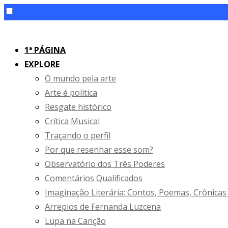
Skip
to
1ª PÁGINA
content
EXPLORE
O mundo pela arte
Arte é política
Resgate histórico
Crítica Musical
Traçando o perfil
Por que resenhar esse som?
Observatório dos Três Poderes
Comentários Qualificados
Imaginação Literária: Contos, Poemas, Crônicas
Arrepios de Fernanda Luzcena
Lupa na Canção