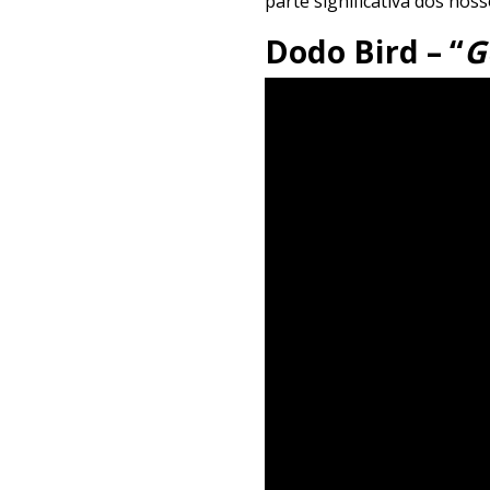
parte significativa dos noss
Dodo Bird – “
G