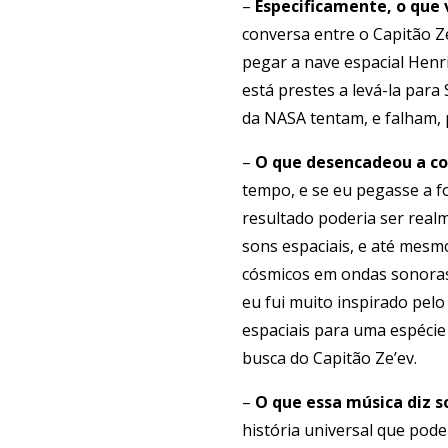
–
Especificamente, o que 
conversa entre o Capitão Ze
pegar a nave espacial Henr
está prestes a levá-la para
da NASA tentam, e falham, 
–
O que desencadeou a co
tempo, e se eu pegasse a f
resultado poderia ser realm
sons espaciais, e até mes
cósmicos em ondas sonoras.
eu fui muito inspirado pel
espaciais para uma espécie
busca do Capitão Ze’ev.
–
O que essa música diz so
história universal que pod