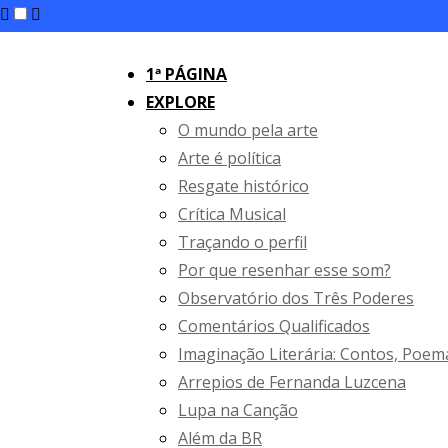
1ª PÁGINA
EXPLORE
O mundo pela arte
Arte é política
Resgate histórico
Crítica Musical
Traçando o perfil
Por que resenhar esse som?
Observatório dos Três Poderes
Comentários Qualificados
Imaginação Literária: Contos, Poem
Arrepios de Fernanda Luzcena
Lupa na Canção
Além da BR