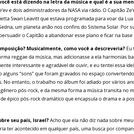
você está dizendo na letra da música e qual é a sua m
’ev e dois administradores da NASA via rádio. O Capitão Ze
ietta Swan Leavitt que estava programada para voar da Lua 
 Sedna, um planeta anão nos confins do Sistema Solar. Por s
persuadir o Capitão a abandonar esse plano e ficar na base 
mposição? Musicalmente, como você a descreveria?
Eu 
orma reggae da música, mas adicionasse a ela harmonias ba
ente interessante e agradável de ouvir, e eu tentei essa id
mo alguns “sons” que foram gravados no espaço convertendo
 No entanto, o trabalho no álbum foi adiado por vários an
o gênero pós-rock, e da mesma forma a música transita no
 de épico pós-rock dramático que encapsula o drama e a poss
bre seu país, Israel?
Acho que ela não diz nada sobre meu
eria ter acontecido em qualquer país, uma busca por comp