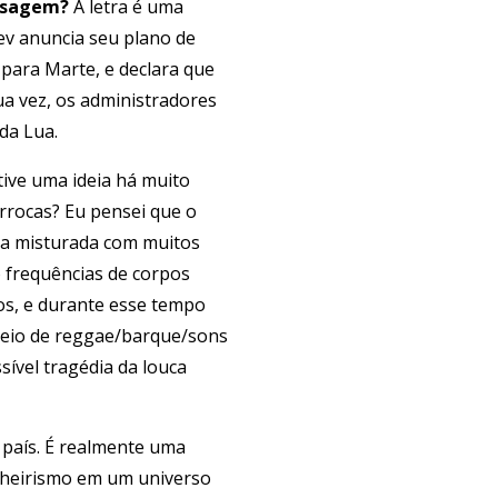
ensagem?
A letra é uma
’ev anuncia seu plano de
para Marte, e declara que
ua vez, os administradores
da Lua.
tive uma ideia há muito
rrocas? Eu pensei que o
eia misturada com muitos
 frequências de corpos
os, e durante esse tempo
 meio de reggae/barque/sons
ível tragédia da louca
 país. É realmente uma
anheirismo em um universo