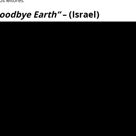
os leitores.
oodbye Earth”
– (Israel)