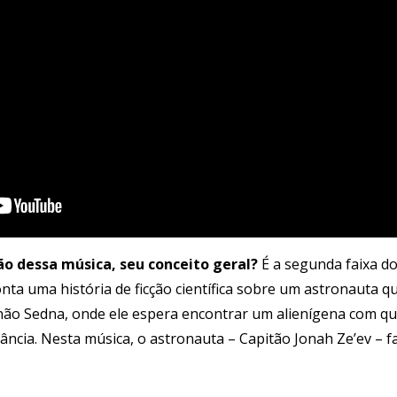
ão dessa música, seu conceito geral?
É a segunda faixa do
onta uma história de ficção científica sobre um astronauta 
não Sedna, onde ele espera encontrar um alienígena com q
ância. Nesta música, o astronauta – Capitão Jonah Ze’ev – f