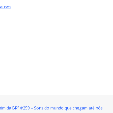
Causos
“Além da BR” #259 – Sons do mundo que chegam até nós