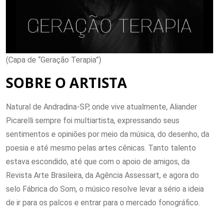
(Capa de “Geração Terapia”)
SOBRE O ARTISTA
Natural de Andradina-SP, onde vive atualmente, Aliander
Picarelli sempre foi multiartista, expressando seus
sentimentos e opiniões por meio da música, do desenho, da
poesia e até mesmo pelas artes cênicas. Tanto talento
estava escondido, até que com o apoio de amigos, da
Revista Arte Brasileira, da Agência Assessart, e agora do
selo Fábrica do Som, o músico resolve levar a sério a ideia
de ir para os palcos e entrar para o mercado fonográfico.