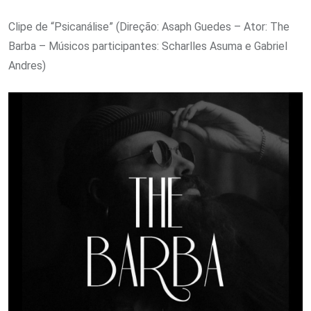
Clipe de “Psicanálise” (Direção: Asaph Guedes – Ator: The
Barba – Músicos participantes: Scharlles Asuma e Gabriel
Andres)