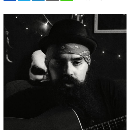
via
Email