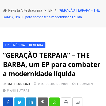
Skip
to
Revista Arte Brasileira
EP
“GERAÇÃO TERPAIA” – THE
content
BARBA, um EP para combater a modernidade líquida
EP
MÚSICA
RESENHA
“GERAÇÃO TERPAIA” – THE
BARBA, um EP para combater
a modernidade líquida
BY
MATHEUS LUZI
2 DE JULHO DE 2021
1
COMMENT
5 ANOS ATRÁS
LinkedIn
Pinterest
Whatsapp
Print
Share