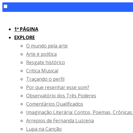
Skip
to
1ª PÁGINA
content
EXPLORE
O mundo pela arte
Arte é política
Resgate histórico
Crítica Musical
Traçando o perfil
Por que resenhar esse som?
Observatório dos Três Poderes
Comentários Qualificados
Imaginação Literária: Contos, Poemas, Crônicas
Arrepios de Fernanda Luzcena
Lupa na Canção