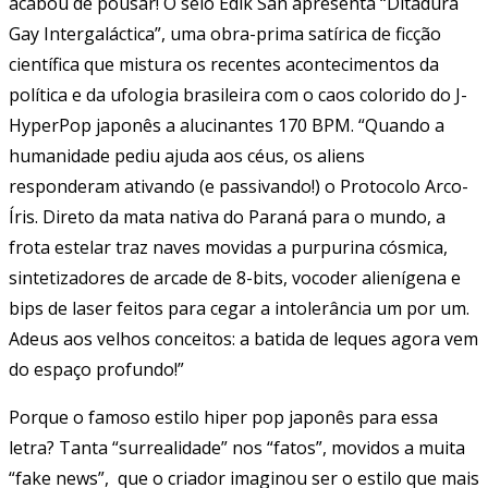
acabou de pousar! O selo Edik San apresenta “Ditadura
Gay Intergaláctica”, uma obra-prima satírica de ficção
científica que mistura os recentes acontecimentos da
política e da ufologia brasileira com o caos colorido do J-
HyperPop japonês a alucinantes 170 BPM. “Quando a
humanidade pediu ajuda aos céus, os aliens
responderam ativando (e passivando!) o Protocolo Arco-
Íris. Direto da mata nativa do Paraná para o mundo, a
frota estelar traz naves movidas a purpurina cósmica,
sintetizadores de arcade de 8-bits, vocoder alienígena e
bips de laser feitos para cegar a intolerância um por um.
Adeus aos velhos conceitos: a batida de leques agora vem
do espaço profundo!”
Porque o famoso estilo hiper pop japonês para essa
letra? Tanta “surrealidade” nos “fatos”, movidos a muita
“fake news”, que o criador imaginou ser o estilo que mais