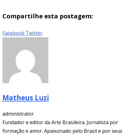
Compartilhe esta postagem:
LinkedIn
Pinterest
Whatsapp
Print
Share
Facebook
Twitter
via
Email
Matheus Luzi
administrator
Fundador e editor da Arte Brasileira. Jornalista por
formação e amor. Apaixonado pelo Brasil e por seus