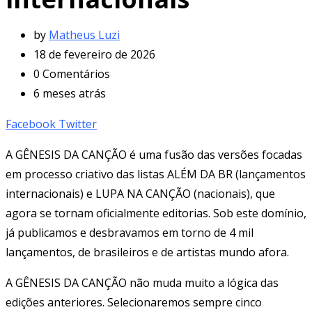
by
Matheus Luzi
18 de fevereiro de 2026
0
Comentários
6 meses atrás
LinkedIn
Pinterest
Whatsapp
Print
Share
Facebook
Twitter
via
A GÊNESIS DA CANÇÃO é uma fusão das versões focadas
Email
em processo criativo das listas ALÉM DA BR (lançamentos
internacionais) e LUPA NA CANÇÃO (nacionais), que
agora se tornam oficialmente editorias. Sob este domínio,
já publicamos e desbravamos em torno de 4 mil
lançamentos, de brasileiros e de artistas mundo afora.
A GÊNESIS DA CANÇÃO não muda muito a lógica das
edições anteriores. Selecionaremos sempre cinco