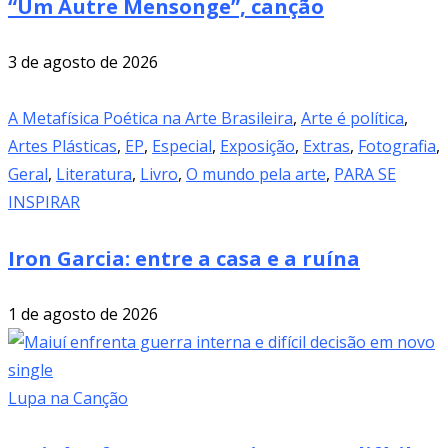
“Um Autre Mensonge”, canção
3 de agosto de 2026
A Metafísica Poética na Arte Brasileira
,
Arte é política
,
Artes Plásticas
,
EP
,
Especial
,
Exposição
,
Extras
,
Fotografia
,
Geral
,
Literatura
,
Livro
,
O mundo pela arte
,
PARA SE
INSPIRAR
Iron Garcia: entre a casa e a ruína
1 de agosto de 2026
Lupa na Canção