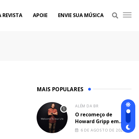
A REVISTA
APOIE
ENVIE SUA MÚSICA
MAIS POPULARES
ALÉM DA BR
O recomeço de
Howard Gripp em
ondas musicais;
6 DE AGOSTO DE 2026
escute “Welcome To