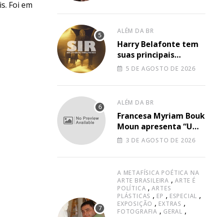
perfeita entre o hip-
is. Foi em
hop underground e a
elegância do arranjo
ALÉM DA BR
clássico”
Harry Belafonte tem
suas principais
canções unidas no
5 DE AGOSTO DE 2026
novo projeto de Sir
ALÉM DA BR
Francesa Myriam Bouk
Moun apresenta “Um
Autre Mensonge”,
3 DE AGOSTO DE 2026
canção à capella
A METAFÍSICA POÉTICA NA
,
ARTE BRASILEIRA
ARTE É
,
POLÍTICA
ARTES
,
,
,
PLÁSTICAS
EP
ESPECIAL
,
,
EXPOSIÇÃO
EXTRAS
,
,
FOTOGRAFIA
GERAL