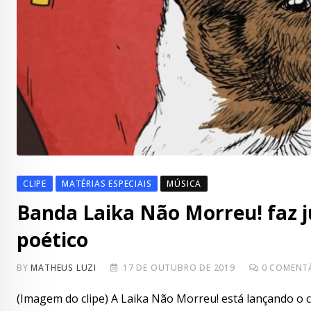
CLIPE
MATÉRIAS ESPECIAIS
MÚSICA
Banda Laika Não Morreu! faz j
poético
BY
MATHEUS LUZI
17 DE OUTUBRO DE 2019
0
COMENTÁ
(Imagem do clipe) A Laika Não Morreu! está lançando o 