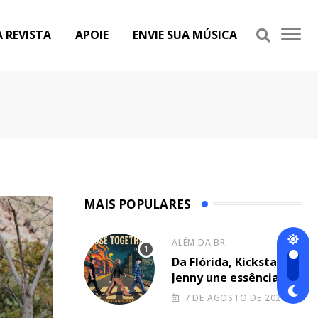
A REVISTA
APOIE
ENVIE SUA MÚSICA
MAIS POPULARES
ALÉM DA BR
Da Flórida, Kickstand
Jenny une essência
dos Beatles e de
7 DE AGOSTO DE 2026
Eminem na canção