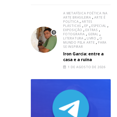
A METAFÍSICA POÉTICA NA
,
ARTE BRASILEIRA
ARTE É
,
POLÍTICA
ARTES
,
,
,
PLÁSTICAS
EP
ESPECIAL
,
,
EXPOSIÇÃO
EXTRAS
,
,
FOTOGRAFIA
GERAL
,
,
LITERATURA
LIVRO
O
,
MUNDO PELA ARTE
PARA
SE INSPIRAR
Iron Garcia: entre a
casa e a ruína
1 DE AGOSTO DE 2026