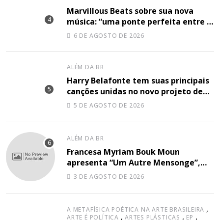
Marvillous Beats sobre sua nova
música: “uma ponte perfeita entre o
hip-hop underground e a elegância
6 DE AGOSTO DE 2026
do arranjo clássico”
ALÉM DA BR
Harry Belafonte tem suas principais
canções unidas no novo projeto de
Sir
5 DE AGOSTO DE 2026
ALÉM DA BR
Francesa Myriam Bouk Moun
apresenta “Um Autre Mensonge”,
canção à capella
3 DE AGOSTO DE 2026
,
A METAFÍSICA POÉTICA NA ARTE BRASILEIRA
,
,
,
ARTE É POLÍTICA
ARTES PLÁSTICAS
EP