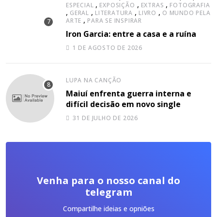
,
,
,
ESPECIAL
EXPOSIÇÃO
EXTRAS
FOTOGRAFIA
,
,
,
,
GERAL
LITERATURA
LIVRO
O MUNDO PELA
,
ARTE
PARA SE INSPIRAR
Iron Garcia: entre a casa e a ruína
1 DE AGOSTO DE 2026
LUPA NA CANÇÃO
Maiuí enfrenta guerra interna e
difícil decisão em novo single
31 DE JULHO DE 2026
Venha para o nosso canal do
telegram
Compartilhe ideias e opniões