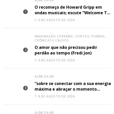
ALÉM DA BR
O recomeço de Howard Gripp em
ondas musicais; escute “Welcome To
Your Life”
6 DE AGOSTO DE 2026
IMAGINAÇÃO LITERÁRIA: CONTOS, POEMAS,
CRÔNICAS E CAUSOS
O amor que não precisou pedir
perdão ao tempo (Fredi Jon)
6 DE AGOSTO DE 2026
ALÉM DA BR
“sobre se conectar com a sua energia
máxima e abraçar o momento
plenamente”, disse Shery M sobre
6 DE AGOSTO DE 2026
sua nova música
ALÉM DA BR