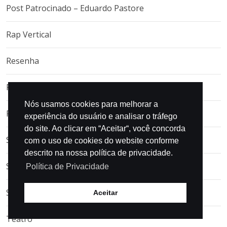
Post Patrocinado – Eduardo Pastore
Rap Vertical
Resenha
Resgate histórico
Nós usamos cookies para melhorar a
Revista Diagramada
experiência do usuário e analisar o tráfego
do site. Ao clicar em “Aceitar“, você concorda
Show
com o uso de cookies do website conforme
descrito na nossa política de privacidade.
Single
Política de Privacidade
Sons do Século – Por Nildo Morais
Aceitar
Teatro