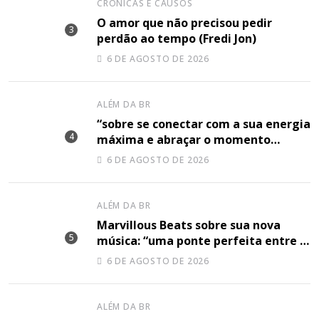
CRÔNICAS E CAUSOS
O amor que não precisou pedir
perdão ao tempo (Fredi Jon)
6 DE AGOSTO DE 2026
ALÉM DA BR
“sobre se conectar com a sua energia
máxima e abraçar o momento
plenamente”, disse Shery M sobre
6 DE AGOSTO DE 2026
sua nova música
ALÉM DA BR
Marvillous Beats sobre sua nova
música: “uma ponte perfeita entre o
hip-hop underground e a elegância
6 DE AGOSTO DE 2026
do arranjo clássico”
ALÉM DA BR