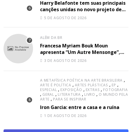
Harry Belafonte tem suas principais
canções unidas no novo projeto de
Sir
5 DE AGOSTO DE 2026
ALÉM DA BR
Francesa Myriam Bouk Moun
apresenta “Um Autre Mensonge”,
canção à capella
3 DE AGOSTO DE 2026
,
A METAFÍSICA POÉTICA NA ARTE BRASILEIRA
,
,
,
ARTE É POLÍTICA
ARTES PLÁSTICAS
EP
,
,
,
ESPECIAL
EXPOSIÇÃO
EXTRAS
FOTOGRAFIA
,
,
,
,
GERAL
LITERATURA
LIVRO
O MUNDO PELA
,
ARTE
PARA SE INSPIRAR
Iron Garcia: entre a casa e a ruína
1 DE AGOSTO DE 2026