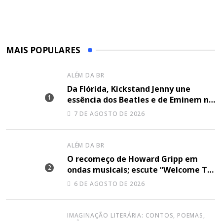
MAIS POPULARES
ALÉM DA BR
Da Flórida, Kickstand Jenny une
essência dos Beatles e de Eminem na
canção “Lose Together”
7 DE AGOSTO DE 2026
ALÉM DA BR
O recomeço de Howard Gripp em
ondas musicais; escute “Welcome To
Your Life”
6 DE AGOSTO DE 2026
IMAGINAÇÃO LITERÁRIA: CONTOS, POEMAS,