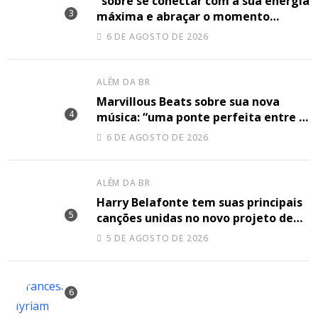
“sobre se conectar com a sua energia
máxima e abraçar o momento
plenamente”, disse Shery M sobre
6 DE AGOSTO DE 2026
sua nova música
ALÉM DA BR
Marvillous Beats sobre sua nova
música: “uma ponte perfeita entre o
hip-hop underground e a elegância
6 DE AGOSTO DE 2026
do arranjo clássico”
ALÉM DA BR
Harry Belafonte tem suas principais
canções unidas no novo projeto de
Sir
5 DE AGOSTO DE 2026