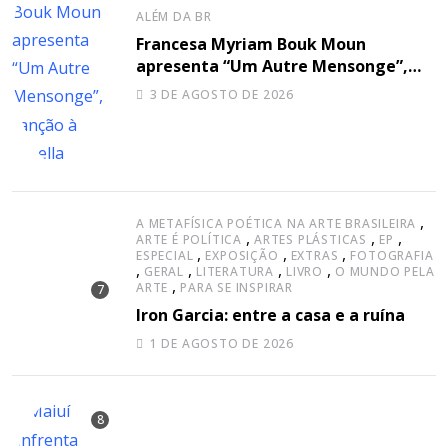
ALÉM DA BR
Francesa Myriam Bouk Moun
apresenta “Um Autre Mensonge”,
canção à capella
3 DE AGOSTO DE 2026
,
A METAFÍSICA POÉTICA NA ARTE BRASILEIRA
,
,
,
ARTE É POLÍTICA
ARTES PLÁSTICAS
EP
,
,
,
ESPECIAL
EXPOSIÇÃO
EXTRAS
FOTOGRAFIA
,
,
,
,
GERAL
LITERATURA
LIVRO
O MUNDO PELA
,
ARTE
PARA SE INSPIRAR
Iron Garcia: entre a casa e a ruína
1 DE AGOSTO DE 2026