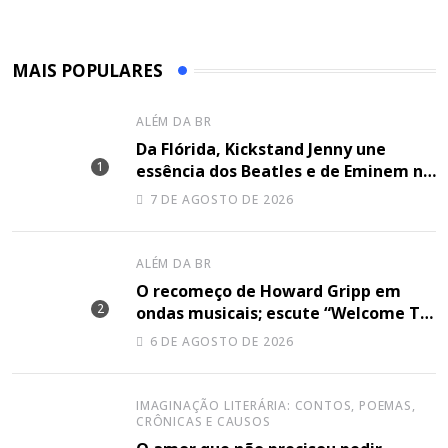
MAIS POPULARES
ALÉM DA BR
Da Flórida, Kickstand Jenny une
essência dos Beatles e de Eminem na
canção “Lose Together”
7 DE AGOSTO DE 2026
ALÉM DA BR
O recomeço de Howard Gripp em
ondas musicais; escute “Welcome To
Your Life”
6 DE AGOSTO DE 2026
IMAGINAÇÃO LITERÁRIA: CONTOS, POEMAS,
CRÔNICAS E CAUSOS