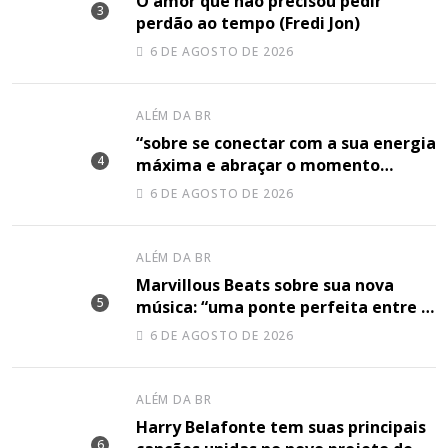
O amor que não precisou pedir
perdão ao tempo (Fredi Jon)
6 DE AGOSTO DE 2026
ALÉM DA BR
“sobre se conectar com a sua energia
máxima e abraçar o momento
plenamente”, disse Shery M sobre
6 DE AGOSTO DE 2026
sua nova música
ALÉM DA BR
Marvillous Beats sobre sua nova
música: “uma ponte perfeita entre o
hip-hop underground e a elegância
6 DE AGOSTO DE 2026
do arranjo clássico”
ALÉM DA BR
Harry Belafonte tem suas principais