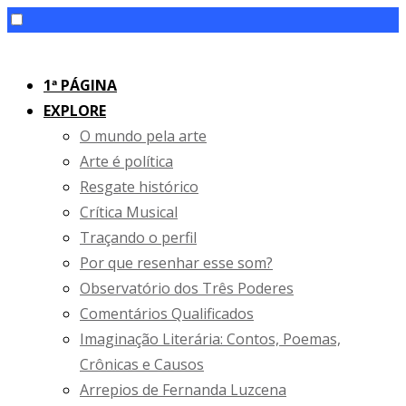
Skip
to
1ª PÁGINA
content
EXPLORE
O mundo pela arte
Arte é política
Resgate histórico
Crítica Musical
Traçando o perfil
Por que resenhar esse som?
Observatório dos Três Poderes
Comentários Qualificados
Imaginação Literária: Contos, Poemas,
Crônicas e Causos
Arrepios de Fernanda Luzcena