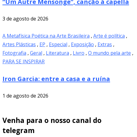
“Um Autre Mensonge”, canção à capella
3 de agosto de 2026
A Metafísica Poética na Arte Brasileira
,
Arte é política
,
Artes Plásticas
,
EP
,
Especial
,
Exposição
,
Extras
,
Fotografia
,
Geral
,
Literatura
,
Livro
,
O mundo pela arte
,
PARA SE INSPIRAR
Iron Garcia: entre a casa e a ruína
1 de agosto de 2026
Venha para o nosso canal do
telegram