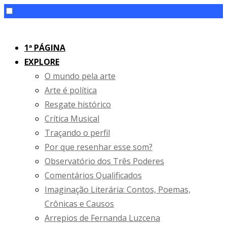
Skip
to
1ª PÁGINA
content
EXPLORE
O mundo pela arte
Arte é política
Resgate histórico
Crítica Musical
Traçando o perfil
Por que resenhar esse som?
Observatório dos Três Poderes
Comentários Qualificados
Imaginação Literária: Contos, Poemas,
Crônicas e Causos
Arrepios de Fernanda Luzcena