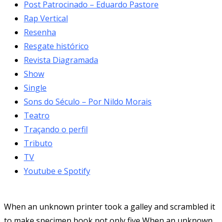
Post Patrocinado – Eduardo Pastore
Rap Vertical
Resenha
Resgate histórico
Revista Diagramada
Show
Single
Sons do Século – Por Nildo Morais
Teatro
Traçando o perfil
Tributo
TV
Youtube e Spotify
When an unknown printer took a galley and scrambled it
to make specimen book not only five When an unknown