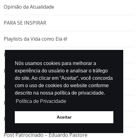
Opinião da Atualidade
PARA SE INSPIRAR
Playlists da Vida como Ela é!
Podcast Investiga
Nós usamos cookies para melhorar a
Poemas e outros
experiência do usuário e analisar o tráfego
do site. Ao clicar em “Aceitar“, você concorda
com o uso de cookies do website conforme
Poesia
descrito na nossa política de privacidade.
Política de Privacidade
Politics
Aceitar
Por que resenhar esse som?
Post Patrocinado – Eduardo Pastore