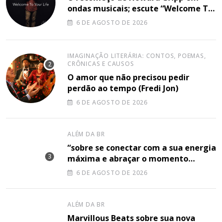
ondas musicais; escute “Welcome To
Your Life”
6 DE AGOSTO DE 2026
IMAGINAÇÃO LITERÁRIA: CONTOS, POEMAS,
CRÔNICAS E CAUSOS
O amor que não precisou pedir
perdão ao tempo (Fredi Jon)
6 DE AGOSTO DE 2026
ALÉM DA BR
“sobre se conectar com a sua energia
máxima e abraçar o momento
plenamente”, disse Shery M sobre
6 DE AGOSTO DE 2026
sua nova música
ALÉM DA BR
Marvillous Beats sobre sua nova