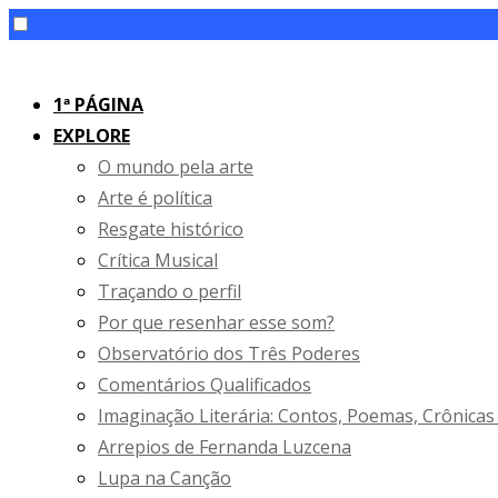
Skip
to
1ª PÁGINA
content
EXPLORE
O mundo pela arte
Arte é política
Resgate histórico
Crítica Musical
Traçando o perfil
Por que resenhar esse som?
Observatório dos Três Poderes
Comentários Qualificados
Imaginação Literária: Contos, Poemas, Crônicas
Arrepios de Fernanda Luzcena
Lupa na Canção