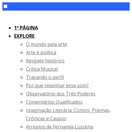
Skip
to
1ª PÁGINA
content
EXPLORE
O mundo pela arte
Arte é política
Resgate histórico
Crítica Musical
Traçando o perfil
Por que resenhar esse som?
Observatório dos Três Poderes
Comentários Qualificados
Imaginação Literária: Contos, Poemas,
Crônicas e Causos
Arrepios de Fernanda Luzcena