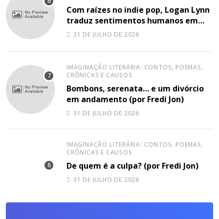
Com raízes no indie pop, Logan Lynn
traduz sentimentos humanos em
“Everything And Everyone You Have
31 DE JULHO DE 2026
Ever Know”
IMAGINAÇÃO LITERÁRIA: CONTOS, POEMAS,
CRÔNICAS E CAUSOS
Bombons, serenata… e um divórcio
em andamento (por Fredi Jon)
31 DE JULHO DE 2026
IMAGINAÇÃO LITERÁRIA: CONTOS, POEMAS,
CRÔNICAS E CAUSOS
De quem é a culpa? (por Fredi Jon)
31 DE JULHO DE 2026