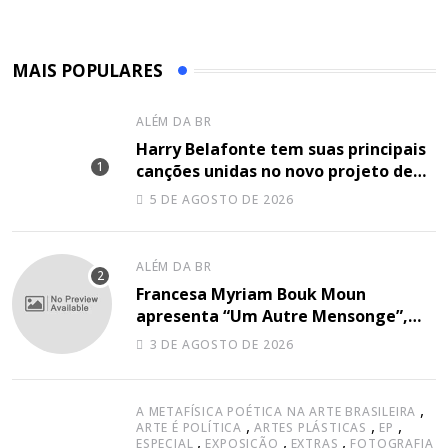
MAIS POPULARES
ALÉM DA BR
Harry Belafonte tem suas principais
canções unidas no novo projeto de
Sir
5 DE AGOSTO DE 2026
ALÉM DA BR
Francesa Myriam Bouk Moun
apresenta “Um Autre Mensonge”,
canção à capella
3 DE AGOSTO DE 2026
,
A METAFÍSICA POÉTICA NA ARTE BRASILEIRA
,
,
,
ARTE É POLÍTICA
ARTES PLÁSTICAS
EP
,
,
,
ESPECIAL
EXPOSIÇÃO
EXTRAS
FOTOGRAFIA