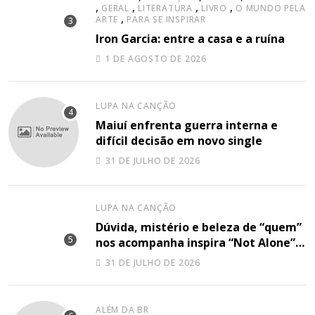
,
,
,
,
GERAL
LITERATURA
LIVRO
O MUNDO PELA
,
ARTE
PARA SE INSPIRAR
Iron Garcia: entre a casa e a ruína
1 DE AGOSTO DE 2026
LUPA NA CANÇÃO
Maiuí enfrenta guerra interna e
difícil decisão em novo single
31 DE JULHO DE 2026
LUPA NA CANÇÃO
Dúvida, mistério e beleza de “quem”
nos acompanha inspira “Not Alone”,
nova música de Mathias Baddo
31 DE JULHO DE 2026
ALÉM DA BR