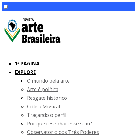
Skip
to
content
1ª PÁGINA
EXPLORE
O mundo pela arte
Arte é política
Resgate histórico
Crítica Musical
Traçando o perfil
Por que resenhar esse som?
Observatório dos Três Poderes