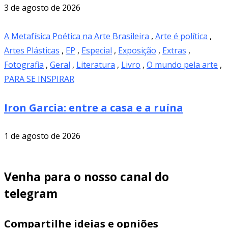
3 de agosto de 2026
A Metafísica Poética na Arte Brasileira
,
Arte é política
,
Artes Plásticas
,
EP
,
Especial
,
Exposição
,
Extras
,
Fotografia
,
Geral
,
Literatura
,
Livro
,
O mundo pela arte
,
PARA SE INSPIRAR
Iron Garcia: entre a casa e a ruína
1 de agosto de 2026
Venha para o nosso canal do
telegram
Compartilhe ideias e opniões