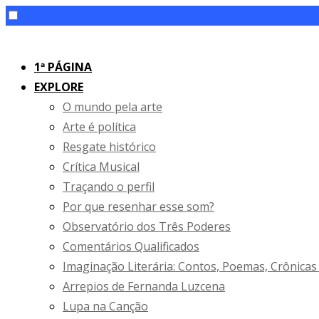
Skip
to
1ª PÁGINA
content
EXPLORE
O mundo pela arte
Arte é política
Resgate histórico
Crítica Musical
Traçando o perfil
Por que resenhar esse som?
Observatório dos Três Poderes
Comentários Qualificados
Imaginação Literária: Contos, Poemas, Crônicas
Arrepios de Fernanda Luzcena
Lupa na Canção