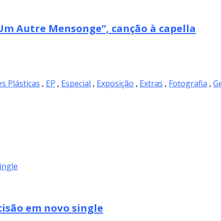
m Autre Mensonge”, canção à capella
es Plásticas
,
EP
,
Especial
,
Exposição
,
Extras
,
Fotografia
,
Ge
cisão em novo single