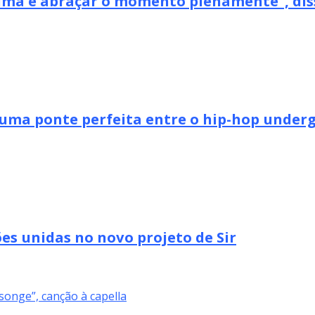
xima e abraçar o momento plenamente”, dis
uma ponte perfeita entre o hip-hop undergr
es unidas no novo projeto de Sir