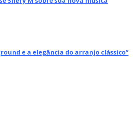
se Shery M sobre sua nova música
ound e a elegância do arranjo clássico”