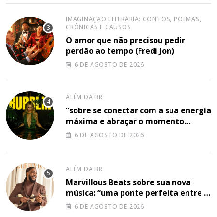
IMAGINAÇÃO LITERÁRIA: CONTOS, POEMAS,
CRÔNICAS E CAUSOS
O amor que não precisou pedir
perdão ao tempo (Fredi Jon)
6 DE AGOSTO DE 2026
ALÉM DA BR
“sobre se conectar com a sua energia
máxima e abraçar o momento
plenamente”, disse Shery M sobre
6 DE AGOSTO DE 2026
sua nova música
ALÉM DA BR
Marvillous Beats sobre sua nova
música: “uma ponte perfeita entre o
hip-hop underground e a elegância
6 DE AGOSTO DE 2026
do arranjo clássico”