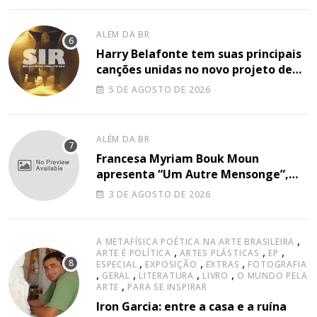
ALÉM DA BR
Harry Belafonte tem suas principais
canções unidas no novo projeto de
Sir
5 DE AGOSTO DE 2026
ALÉM DA BR
Francesa Myriam Bouk Moun
apresenta “Um Autre Mensonge”,
canção à capella
3 DE AGOSTO DE 2026
,
A METAFÍSICA POÉTICA NA ARTE BRASILEIRA
,
,
,
ARTE É POLÍTICA
ARTES PLÁSTICAS
EP
,
,
,
ESPECIAL
EXPOSIÇÃO
EXTRAS
FOTOGRAFIA
,
,
,
,
GERAL
LITERATURA
LIVRO
O MUNDO PELA
,
ARTE
PARA SE INSPIRAR
Iron Garcia: entre a casa e a ruína