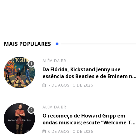
MAIS POPULARES
ALÉM DA BR
Da Flórida, Kickstand Jenny une
essência dos Beatles e de Eminem na
canção “Lose Together”
7 DE AGOSTO DE 2026
ALÉM DA BR
O recomeço de Howard Gripp em
ondas musicais; escute “Welcome To
Your Life”
6 DE AGOSTO DE 2026