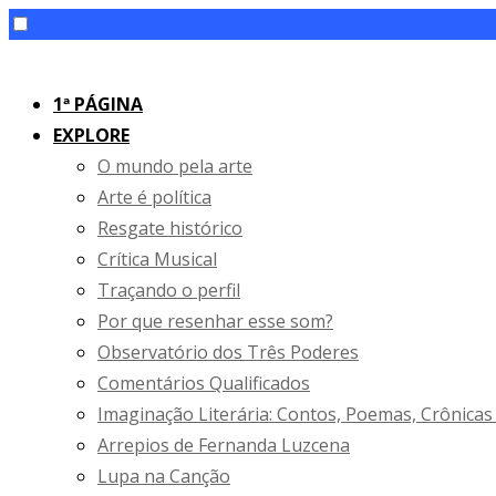
Skip
to
1ª PÁGINA
content
EXPLORE
O mundo pela arte
Arte é política
Resgate histórico
Crítica Musical
Traçando o perfil
Por que resenhar esse som?
Observatório dos Três Poderes
Comentários Qualificados
Imaginação Literária: Contos, Poemas, Crônicas
Arrepios de Fernanda Luzcena
Lupa na Canção