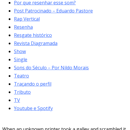
Por que resenhar esse som?
Post Patrocinado – Eduardo Pastore
Rap Vertical
Resenha
Resgate histórico
Revista Diagramada
Show
Single
Sons do Século – Por Nildo Morais
Teatro
Traçando o perfil
Tributo
TV
Youtube e Spotify
When an unknown printer took a galley and scrambled it