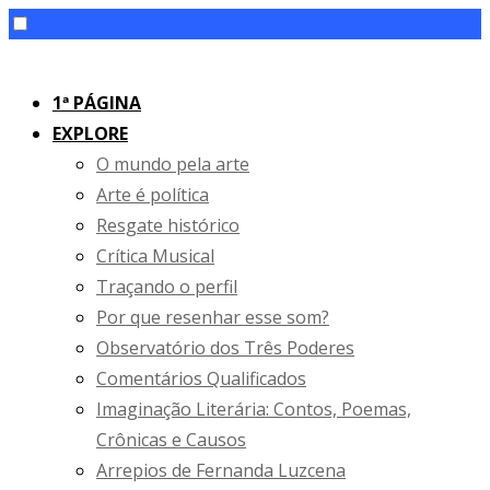
Skip
to
1ª PÁGINA
content
EXPLORE
O mundo pela arte
Arte é política
Resgate histórico
Crítica Musical
Traçando o perfil
Por que resenhar esse som?
Observatório dos Três Poderes
Comentários Qualificados
Imaginação Literária: Contos, Poemas,
Crônicas e Causos
Arrepios de Fernanda Luzcena