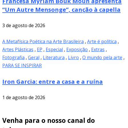
Francesa Myriam Bouk Moun apresenta
“Um Autre Mensonge”, canção à capella
3 de agosto de 2026
A Metafísica Poética na Arte Brasileira
,
Arte é política
,
Artes Plásticas
,
EP
,
Especial
,
Exposição
,
Extras
,
Fotografia
,
Geral
,
Literatura
,
Livro
,
O mundo pela arte
,
PARA SE INSPIRAR
Iron Garcia: entre a casa e a ruína
1 de agosto de 2026
Venha para o nosso canal do