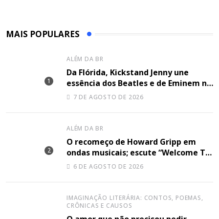
MAIS POPULARES
ALÉM DA BR
Da Flórida, Kickstand Jenny une
essência dos Beatles e de Eminem na
canção “Lose Together”
7 DE AGOSTO DE 2026
ALÉM DA BR
O recomeço de Howard Gripp em
ondas musicais; escute “Welcome To
Your Life”
6 DE AGOSTO DE 2026
IMAGINAÇÃO LITERÁRIA: CONTOS, POEMAS,
CRÔNICAS E CAUSOS