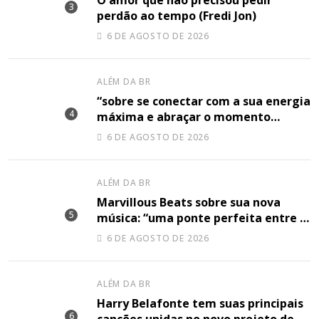
O amor que não precisou pedir
perdão ao tempo (Fredi Jon)
6 DE AGOSTO DE 2026
ALÉM DA BR
“sobre se conectar com a sua energia
máxima e abraçar o momento
plenamente”, disse Shery M sobre
6 DE AGOSTO DE 2026
sua nova música
ALÉM DA BR
Marvillous Beats sobre sua nova
música: “uma ponte perfeita entre o
hip-hop underground e a elegância
6 DE AGOSTO DE 2026
do arranjo clássico”
ALÉM DA BR
Harry Belafonte tem suas principais