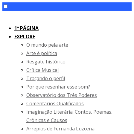
Skip
to
1ª PÁGINA
content
EXPLORE
O mundo pela arte
Arte é política
Resgate histórico
Crítica Musical
Traçando o perfil
Por que resenhar esse som?
Observatório dos Três Poderes
Comentários Qualificados
Imaginação Literária: Contos, Poemas,
Crônicas e Causos
Arrepios de Fernanda Luzcena