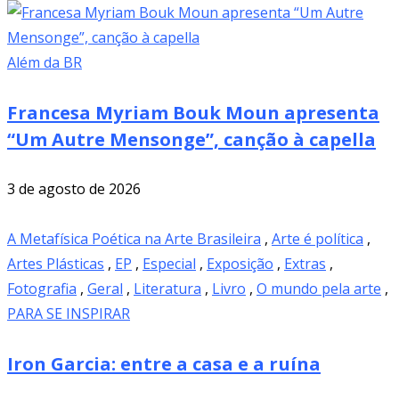
Além da BR
Francesa Myriam Bouk Moun apresenta
“Um Autre Mensonge”, canção à capella
3 de agosto de 2026
A Metafísica Poética na Arte Brasileira
,
Arte é política
,
Artes Plásticas
,
EP
,
Especial
,
Exposição
,
Extras
,
Fotografia
,
Geral
,
Literatura
,
Livro
,
O mundo pela arte
,
PARA SE INSPIRAR
Iron Garcia: entre a casa e a ruína