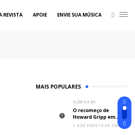
A REVISTA
APOIE
ENVIE SUA MÚSICA
MAIS POPULARES
ALÉM DA BR
O recomeço de
Howard Gripp em
ondas musicais;
6 DE AGOSTO DE 2026
escute “Welcome To