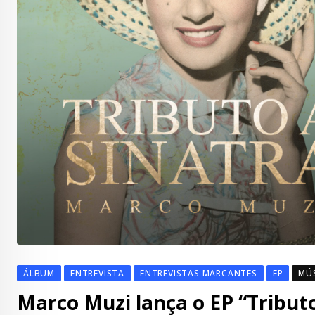
ÁLBUM
ENTREVISTA
ENTREVISTAS MARCANTES
EP
MÚ
Marco Muzi lança o EP “Tributo