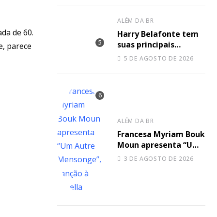
hop underground e a
elegância do arranjo
ALÉM DA BR
clássico”
da de 60.
Harry Belafonte tem
suas principais
e, parece
canções unidas no
5 DE AGOSTO DE 2026
novo projeto de Sir
ALÉM DA BR
Francesa Myriam Bouk
Moun apresenta “Um
Autre Mensonge”,
3 DE AGOSTO DE 2026
canção à capella