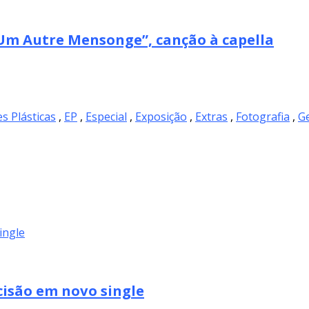
m Autre Mensonge”, canção à capella
es Plásticas
,
EP
,
Especial
,
Exposição
,
Extras
,
Fotografia
,
Ge
cisão em novo single