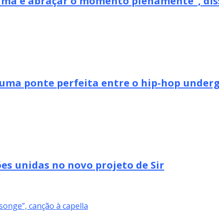
xima e abraçar o momento plenamente”, dis
uma ponte perfeita entre o hip-hop undergr
es unidas no novo projeto de Sir