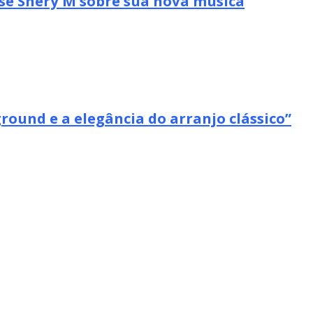
se Shery M sobre sua nova música
ound e a elegância do arranjo clássico”