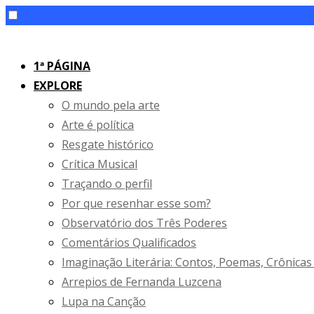
Skip
to
1ª PÁGINA
content
EXPLORE
O mundo pela arte
Arte é política
Resgate histórico
Crítica Musical
Traçando o perfil
Por que resenhar esse som?
Observatório dos Três Poderes
Comentários Qualificados
Imaginação Literária: Contos, Poemas, Crônicas
Arrepios de Fernanda Luzcena
Lupa na Canção