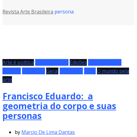
Revista Arte Brasileira
persona
Arte é política
Artes Plásticas
Edições
Entertainment
Especial
Exposição
Geral
Literatura
Livro
O mundo pela
arte
Francisco Eduardo: a
geometria do corpo e suas
personas
by
Marcio De Lima Dantas