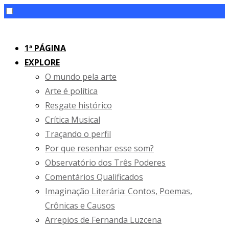
Skip
to
1ª PÁGINA
content
EXPLORE
O mundo pela arte
Arte é política
Resgate histórico
Crítica Musical
Traçando o perfil
Por que resenhar esse som?
Observatório dos Três Poderes
Comentários Qualificados
Imaginação Literária: Contos, Poemas,
Crônicas e Causos
Arrepios de Fernanda Luzcena