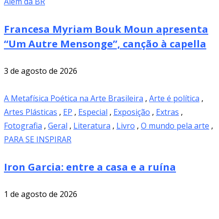
Além da BR
Francesa Myriam Bouk Moun apresenta
“Um Autre Mensonge”, canção à capella
3 de agosto de 2026
A Metafísica Poética na Arte Brasileira
,
Arte é política
,
Artes Plásticas
,
EP
,
Especial
,
Exposição
,
Extras
,
Fotografia
,
Geral
,
Literatura
,
Livro
,
O mundo pela arte
,
PARA SE INSPIRAR
Iron Garcia: entre a casa e a ruína
1 de agosto de 2026