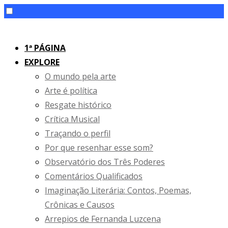
Skip
to
1ª PÁGINA
content
EXPLORE
O mundo pela arte
Arte é política
Resgate histórico
Crítica Musical
Traçando o perfil
Por que resenhar esse som?
Observatório dos Três Poderes
Comentários Qualificados
Imaginação Literária: Contos, Poemas,
Crônicas e Causos
Arrepios de Fernanda Luzcena