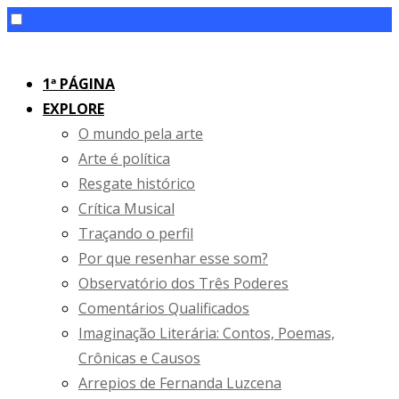
Skip
to
1ª PÁGINA
content
EXPLORE
O mundo pela arte
Arte é política
Resgate histórico
Crítica Musical
Traçando o perfil
Por que resenhar esse som?
Observatório dos Três Poderes
Comentários Qualificados
Imaginação Literária: Contos, Poemas,
Crônicas e Causos
Arrepios de Fernanda Luzcena