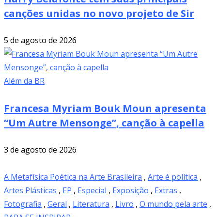
canções unidas no novo projeto de Sir
5 de agosto de 2026
Além da BR
Francesa Myriam Bouk Moun apresenta
“Um Autre Mensonge”, canção à capella
3 de agosto de 2026
A Metafísica Poética na Arte Brasileira
,
Arte é política
,
Artes Plásticas
,
EP
,
Especial
,
Exposição
,
Extras
,
Fotografia
,
Geral
,
Literatura
,
Livro
,
O mundo pela arte
,