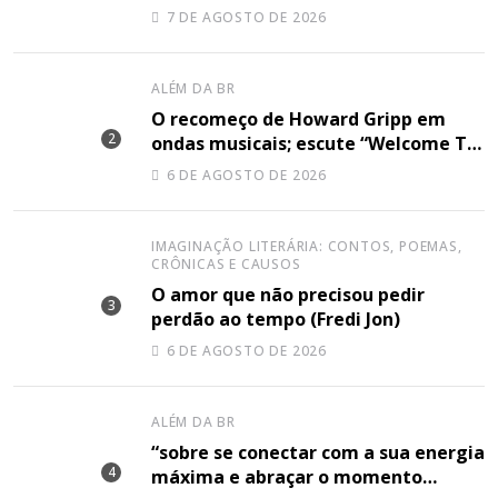
canção “Lose Together”
7 DE AGOSTO DE 2026
ALÉM DA BR
O recomeço de Howard Gripp em
ondas musicais; escute “Welcome To
Your Life”
6 DE AGOSTO DE 2026
IMAGINAÇÃO LITERÁRIA: CONTOS, POEMAS,
CRÔNICAS E CAUSOS
O amor que não precisou pedir
perdão ao tempo (Fredi Jon)
6 DE AGOSTO DE 2026
ALÉM DA BR
“sobre se conectar com a sua energia
máxima e abraçar o momento