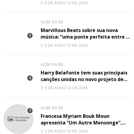
plenamente”, disse Shery M sobre
6 DE AGOSTO DE 2026
sua nova música
ALÉM DA BR
Marvillous Beats sobre sua nova
música: “uma ponte perfeita entre o
hip-hop underground e a elegância
6 DE AGOSTO DE 2026
do arranjo clássico”
ALÉM DA BR
Harry Belafonte tem suas principais
canções unidas no novo projeto de
Sir
5 DE AGOSTO DE 2026
ALÉM DA BR
Francesa Myriam Bouk Moun
apresenta “Um Autre Mensonge”,
canção à capella
3 DE AGOSTO DE 2026