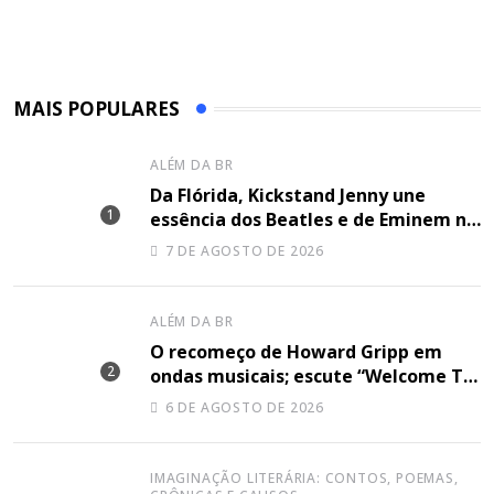
MAIS POPULARES
ALÉM DA BR
Da Flórida, Kickstand Jenny une
essência dos Beatles e de Eminem na
canção “Lose Together”
7 DE AGOSTO DE 2026
ALÉM DA BR
O recomeço de Howard Gripp em
ondas musicais; escute “Welcome To
Your Life”
6 DE AGOSTO DE 2026
IMAGINAÇÃO LITERÁRIA: CONTOS, POEMAS,