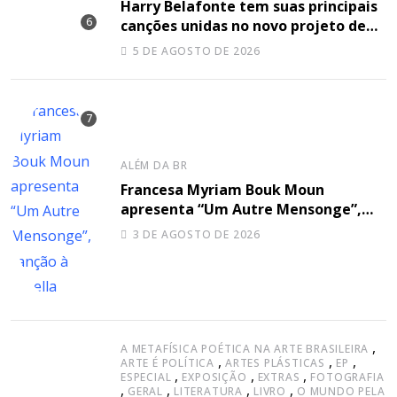
Harry Belafonte tem suas principais
canções unidas no novo projeto de
Sir
5 DE AGOSTO DE 2026
ALÉM DA BR
Francesa Myriam Bouk Moun
apresenta “Um Autre Mensonge”,
canção à capella
3 DE AGOSTO DE 2026
,
A METAFÍSICA POÉTICA NA ARTE BRASILEIRA
,
,
,
ARTE É POLÍTICA
ARTES PLÁSTICAS
EP
,
,
,
ESPECIAL
EXPOSIÇÃO
EXTRAS
FOTOGRAFIA
,
,
,
,
GERAL
LITERATURA
LIVRO
O MUNDO PELA