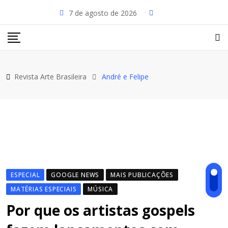
Skip
7 de agosto de 2026
to
content
Revista Arte Brasileira
André e Felipe
ESPECIAL
GOOGLE NEWS
MAIS PUBLICAÇÕES
MATÉRIAS ESPECIAIS
MÚSICA
Por que os artistas gospels