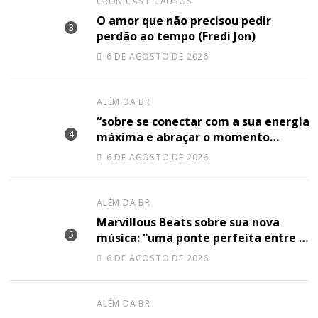
CRÔNICAS E CAUSOS
O amor que não precisou pedir
perdão ao tempo (Fredi Jon)
6 DE AGOSTO DE 2026
ALÉM DA BR
“sobre se conectar com a sua energia
máxima e abraçar o momento
plenamente”, disse Shery M sobre
6 DE AGOSTO DE 2026
sua nova música
ALÉM DA BR
Marvillous Beats sobre sua nova
música: “uma ponte perfeita entre o
hip-hop underground e a elegância
6 DE AGOSTO DE 2026
do arranjo clássico”
ALÉM DA BR