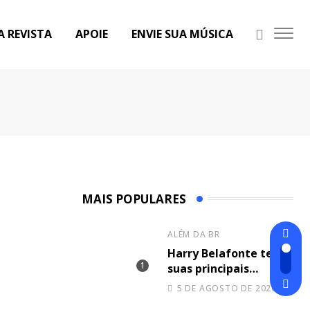
A REVISTA
APOIE
ENVIE SUA MÚSICA
MAIS POPULARES
ALÉM DA BR
Harry Belafonte tem
suas principais
canções unidas no
5 DE AGOSTO DE 2026
novo projeto de Sir