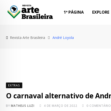
Skip
to
1ª PÁGINA
EXPLORE
content
Revista Arte Brasileira
André Loyola
EXTRAS
O carnaval alternativo de And
BY
MATHEUS LUZI
4 DE MARÇO DE 2022
0
COMENTÁRIO