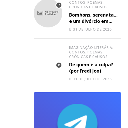
Ever Know”
CONTOS, POEMAS,
CRÔNICAS E CAUSOS
Bombons, serenata…
e um divórcio em
andamento (por Fredi
31 DE JULHO DE 2026
Jon)
IMAGINAÇÃO LITERÁRIA:
CONTOS, POEMAS,
CRÔNICAS E CAUSOS
De quem é a culpa?
(por Fredi Jon)
31 DE JULHO DE 2026