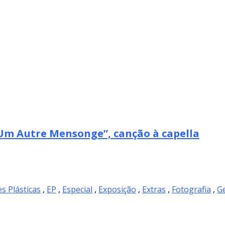
m Autre Mensonge”, canção à capella
es Plásticas
,
EP
,
Especial
,
Exposição
,
Extras
,
Fotografia
,
Ge