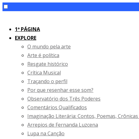
Skip
to
1ª PÁGINA
content
EXPLORE
O mundo pela arte
Arte é política
Resgate histórico
Crítica Musical
Traçando o perfil
Por que resenhar esse som?
Observatório dos Três Poderes
Comentários Qualificados
Imaginação Literária: Contos, Poemas, Crônicas
Arrepios de Fernanda Luzcena
Lupa na Canção